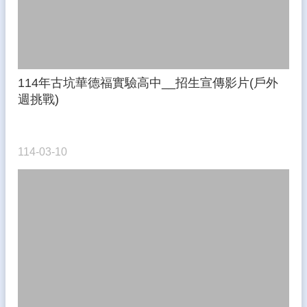
熱
門
關
鍵
字
114年古坑華德福實驗高中__招生宣傳影片(戶外
回
週挑戰)
首
頁
網
114-03-10
站
導
覽
後
台
管
理
網
站