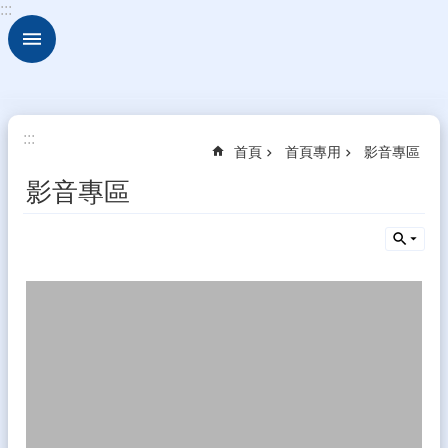
:::
跳到主要內容區塊
進
階
搜
尋
關
:::
首頁
首頁專用
影音專區
於
古
影音專區
坑
華
德
福
行
政
組
織
校
園
動