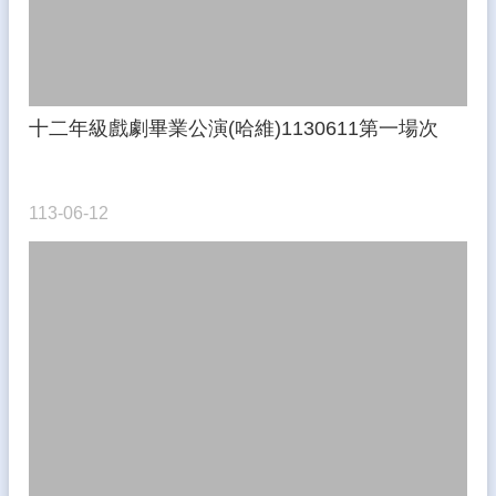
資
料
開
放
宣
十二年級戲劇畢業公演(哈維)1130611第一場次
告
隱
私
113-06-12
權
宣
告
資
訊
安
全
政
策