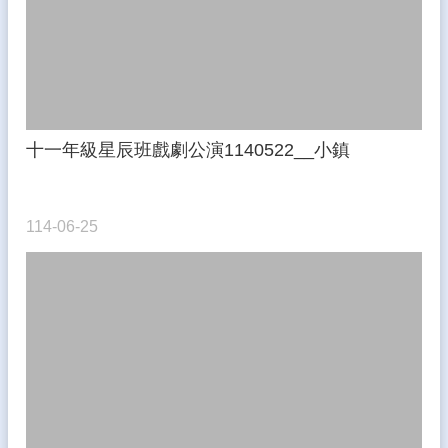
態
校
務
E
化
十一年級星辰班戲劇公演1140522__小鎮
學
生
專
區
114-06-25
宣
導
專
區
相
關
連
結