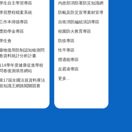
學生自主學習專區
內政部消防署防災知識網
學習歷程檔案系統
防颱及防災宣導素材宣導
工作本掃描專區
自衛消防編組演訓專區
獎助學金專區
校園防火教育專區
學生會
防疫專區
藥物濫用防制認知檢測問
性平專區
卷資料統計分析計畫
體適能專區
114學年度健康促進學校
反霸凌專區
問卷後測填答網站
更多...
第17屆全國法規資料庫法
規知識王網路闖關競賽