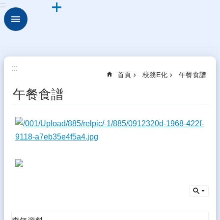
:::
跳到主要內容區塊
進
階
搜
尋
關
:::
首頁
校務E化
午餐食譜
於
古
午餐食譜
坑
華
德
福
行
政
組
織
校
園
動