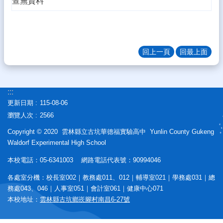
查無資料
態
校
務
E
回上一頁
回最上面
化
學
生
:::
專
更新日期
115-08-06
區
瀏覽人次
2566
宣
Copyright © 2020 雲林縣立古坑華德福實驗高中 Yunlin County Gukeng
導
Waldorf Experimental High School
專
區
本校電話：05-6341003 網路電話代表號：90994046
相
各處室分機：校長室002｜教務處011、012｜輔導室021｜學務處031｜總
關
務處043、046｜人事室051｜會計室061｜健康中心071
連
本校地址：
雲林縣古坑鄉崁腳村南昌6-27號
結