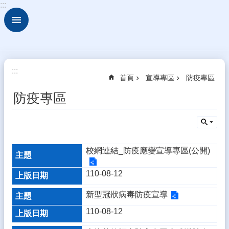
:::
跳到主要內容區塊
進
階
搜
尋
關
:::
首頁
宣導專區
防疫專區
於
古
防疫專區
坑
華
德
福
校網連結_防疫應變宣導專區(公開)
行
政
110-08-12
組
織
新型冠狀病毒防疫宣導
校
110-08-12
園
動