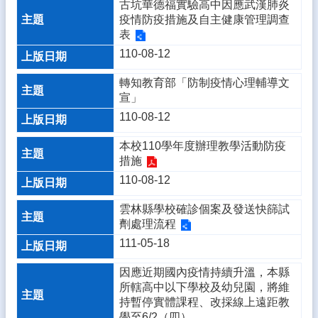
古坑華德福實驗高中因應武漢肺炎
態
疫情防疫措施及自主健康管理調查
表
校
110-08-12
務
E
化
轉知教育部「防制疫情心理輔導文
宣」
學
110-08-12
生
專
本校110學年度辦理教學活動防疫
區
措施
110-08-12
宣
導
雲林縣學校確診個案及發送快篩試
專
劑處理流程
區
111-05-18
相
關
因應近期國內疫情持續升溫，本縣
連
所轄高中以下學校及幼兒園，將維
結
持暫停實體課程、改採線上遠距教
學至6/2（四）