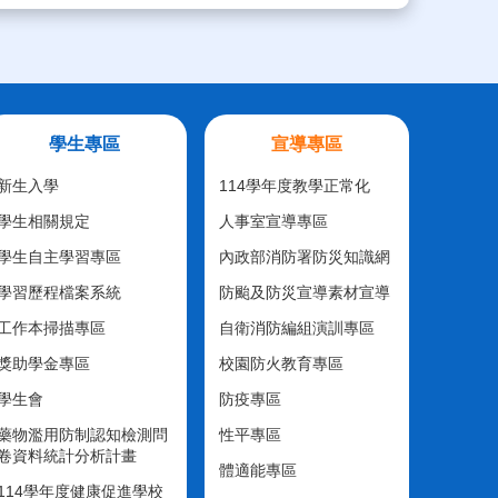
學生專區
宣導專區
新生入學
114學年度教學正常化
學生相關規定
人事室宣導專區
學生自主學習專區
內政部消防署防災知識網
學習歷程檔案系統
防颱及防災宣導素材宣導
工作本掃描專區
自衛消防編組演訓專區
獎助學金專區
校園防火教育專區
學生會
防疫專區
藥物濫用防制認知檢測問
性平專區
卷資料統計分析計畫
體適能專區
114學年度健康促進學校