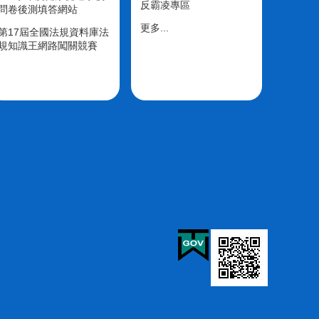
反霸凌專區
問卷後測填答網站
更多...
第17屆全國法規資料庫法
規知識王網路闖關競賽