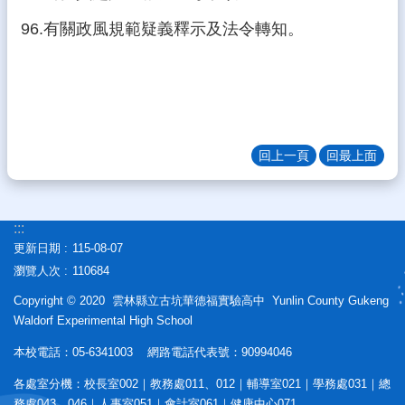
96.有關政風規範疑義釋示及法令轉知。
回上一頁
回最上面
:::
更新日期
115-08-07
瀏覽人次
110684
Copyright © 2020 雲林縣立古坑華德福實驗高中 Yunlin County Gukeng
Waldorf Experimental High School
本校電話：05-6341003 網路電話代表號：90994046
各處室分機：校長室002｜教務處011、012｜輔導室021｜學務處031｜總
務處043、046｜人事室051｜會計室061｜健康中心071