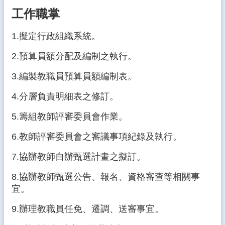
態
工作職掌
校
1.擬定行政組織系統。
務
E
2.預算員額分配及編制之執行。
化
3.編製教職員預算員額編制表。
學
生
4.分層負責明細表之修訂。
專
區
5.籌組教師評審委員會作業。
宣
6.教師評審委員會之審議事項紀錄及執行。
導
專
7.協辦教師自辦甄選計畫之擬訂。
區
8.協辦教師甄選公告、報名、資格審查等相關事
相
宜。
關
連
9.辦理教職員任免、遷調、送審事宜。
結