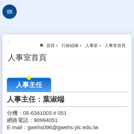
:::
跳到主要內容區塊
進
階
搜
尋
關
:::
首頁
行政組織
人事室
人事室首頁
於
古
人事室首頁
坑
華
德
福
人事主任
行
政
人事主任：葉淑端
組
織
分機：05-6341003 # 051
網路電話：90994051
校
園
E-mail：gwehs096@gwehs.ylc.edu.tw
動