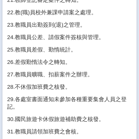
21.教師登記審定案件之轉知。
資
料
22.教(職)員校外兼課申請案之處理。
開
放
23.教職員出勤簽到(退)之管理。
宣
告
24.教職員公差、請假案件簽核與管理。
隱
25.教職員差假、勤惰統計。
私
權
26.差假勤惰法令之轉知。
宣
27.教職員曠職、扣薪案件之辦理。
告
資
28.不休假加班費之核發。
訊
29.各處室書面通知未參加各種重要集會人員之登
安
全
記。
政
策
30.國民旅遊卡休假旅遊補助費之核發。
31.教職員請領加班費之會核。