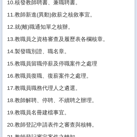
10.核發教師聘書、兼職聘書。
熱
門
11.教師新進(異動)敘薪之核敘事宜。
關
鍵
12.就(離)職通知單之核辦。
字
13.教職員之資格審查及履歷表各欄核章。
回
首
14.製發職別證、職名章。
頁
15.教職員留職停薪及停職案件之處理
網
站
16.教職員復職、復薪案件之處理。
導
覽
17.教職員職務代理人之遴選。
後
18.教師解聘、停聘、不續聘之辦理。
台
管
19.教職員名冊建檔事宜。
理
20.教師登記申請表件之審查與核轉。
網
站