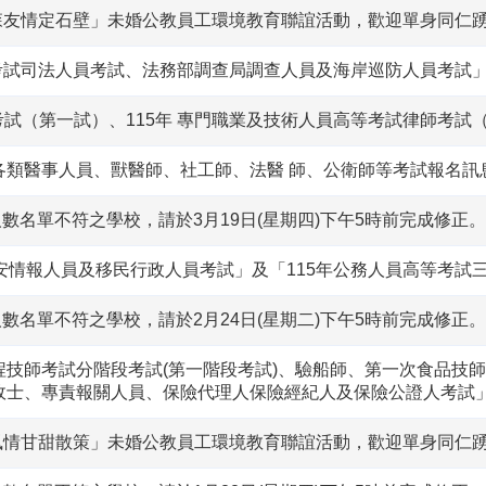
寵森友情定石壁」未婚公教員工環境教育聯誼活動，歡迎單身同仁
種考試司法人員考試、法務部調查局調查人員及海岸巡防人員考試
考試（第一試）、115年 專門職業及技術人員高等考試律師考試
之各類醫事人員、獸醫師、社工師、法醫 師、公衛師等考試報名訊
人數名單不符之學校，請於3月19日(星期四)下午5時前完成修正。
國安情報人員及移民行政人員考試」及「115年公務人員高等考試
人數名單不符之學校，請於2月24日(星期二)下午5時前完成修正。
程技師考試分階段考試(第一階段考試)、驗船師、第一次食品技
政士、專責報關人員、保險代理人保險經紀人及保險公證人考試
線風情甘甜散策」未婚公教員工環境教育聯誼活動，歡迎單身同仁