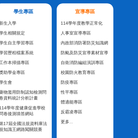
學生專區
宣導專區
新生入學
114學年度教學正常化
學生相關規定
人事室宣導專區
學生自主學習專區
內政部消防署防災知識網
學習歷程檔案系統
防颱及防災宣導素材宣導
工作本掃描專區
自衛消防編組演訓專區
獎助學金專區
校園防火教育專區
學生會
防疫專區
藥物濫用防制認知檢測問
性平專區
卷資料統計分析計畫
體適能專區
114學年度健康促進學校
反霸凌專區
問卷後測填答網站
更多...
第17屆全國法規資料庫法
規知識王網路闖關競賽