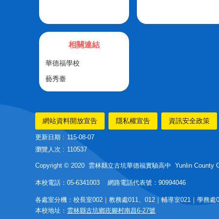
相關連結
華德福學校
藝秀臺
網站資料開放宣告
隱私權宣告
資訊安全政策
更新日期
115-08-07
瀏覽人次
110537
Copyright © 2020 雲林縣立古坑華德福實驗高中 Yunlin County Guken
本校電話：05-6341003 網路電話代表號：90994046
各處室分機：校長室002｜教務處011、012｜輔導室021｜學務處03
本校地址：
雲林縣古坑鄉崁腳村南昌6-27號