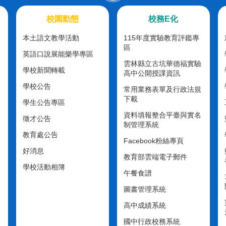
校園動態
校務E化
本土語文教學活動
115年度實驗教育評鑑專
區
英語口說展能樂學專區
雲林縣立古坑華德福實驗
學校新聞轉載
高中公開授課資訊
學校公告
常用業務表單及行政法規
下載
學生公告專區
資料填報整合平臺與實名
徵才公告
制管理系統
教育處公告
Facebook粉絲專頁
好消息
教育部雲端電子郵件
學校活動相簿
午餐食譜
圖書管理系統
高中成績系統
國中行政校務系統