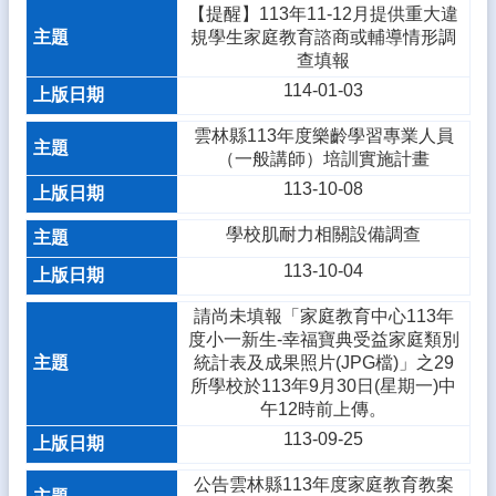
資
【提醒】113年11-12月提供重大違
料
規學生家庭教育諮商或輔導情形調
開
查填報
放
114-01-03
宣
告
雲林縣113年度樂齡學習專業人員
（一般講師）培訓實施計畫
隱
113-10-08
私
權
學校肌耐力相關設備調查
宣
告
113-10-04
資
請尚未填報「家庭教育中心113年
訊
度小一新生-幸福寶典受益家庭類別
安
統計表及成果照片(JPG檔)」之29
全
所學校於113年9月30日(星期一)中
政
午12時前上傳。
策
113-09-25
公告雲林縣113年度家庭教育教案