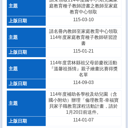
熱
庭教育種子教師證書之教師至家庭
門
教育中心領取
關
115-03-10
鍵
字
請名冊內教師至家庭教育中心領取
回
114年度家庭教育種子教師研習證
首
書
頁
115-01-21
網
114年度雲林縣祖父母節慶祝活動
站
『溫馨祖孫情』親子繪畫比賽得獎
導
名單
覽
114-09-03
後
114年度補助各學校及幼兒園（含
台
國小附幼）辦理「倫理教育-幸福寶
管
貝家子職教育課程活動計畫，請於
理
1月20日前送件。
網
114-01-07
站