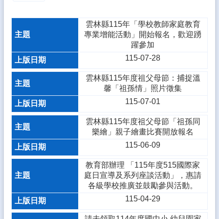
態
雲林縣115年「學校教師家庭教育
校
專業增能活動」開始報名，歡迎踴
務
躍參加
E
化
115-07-28
學
雲林縣115年度祖父母節：捕捉溫
生
馨「祖孫情」照片徵集
專
115-07-01
區
雲林縣115年度祖父母節「祖孫同
宣
樂繪」親子繪畫比賽開放報名
導
專
115-06-09
區
教育部辦理 「115年度515國際家
相
庭日宣導及系列座談活動」，惠請
關
各級學校推廣並鼓勵參與活動。
連
115-04-29
結
請未領取114年度國中小,幼兒園家