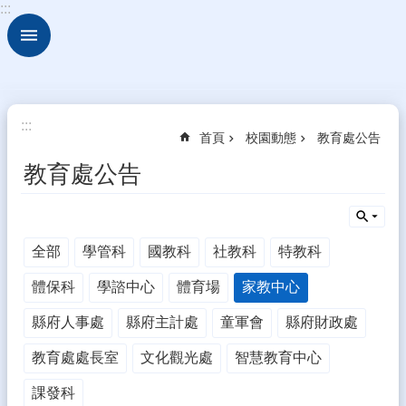
:::
跳到主要內容區塊
進
階
搜
尋
關
:::
首頁
校園動態
教育處公告
於
古
教育處公告
坑
華
德
福
全部
學管科
國教科
社教科
特教科
行
體保科
學諮中心
體育場
家教中心
政
組
縣府人事處
縣府主計處
童軍會
縣府財政處
織
教育處處長室
文化觀光處
智慧教育中心
校
園
課發科
動