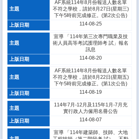
AF系統114年8月份報送人數名單
資
不符之學校，請於8月27日(星期三)
料
下午5時前完成修正。(第2次公告)
開
放
114-08-25
宣
告
宣導 「114年第三次專門職業及技
術人員高等考試護理師考 試」報名
隱
訊息
私
114-08-20
權
宣
AF系統114年8月份報送人數名單
告
不符之學校，請於8月22日(星期五)
下午5時前完成修正。(第1次公告)
資
114-08-19
訊
安
114年7月-12月及115年1月-7月充
全
實行政人力僱用名冊公告
政
策
114-08-07
宣導 「114年建築師、技師、大地
工程技師（第二階段考 試）、不動