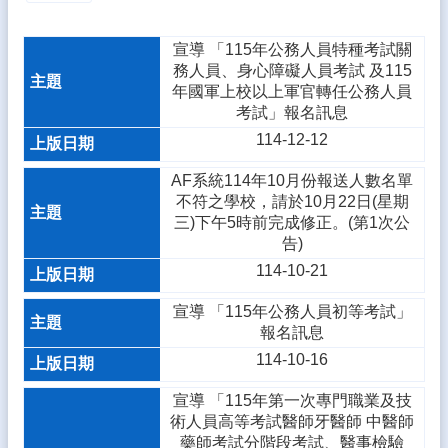
態
宣導 「115年公務人員特種考試關
校
務人員、身心障礙人員考試 及115
務
年國軍上校以上軍官轉任公務人員
E
考試」報名訊息
化
114-12-12
學
生
AF系統114年10月份報送人數名單
專
不符之學校，請於10月22日(星期
區
三)下午5時前完成修正。(第1次公
告)
宣
114-10-21
導
專
宣導 「115年公務人員初等考試」
區
報名訊息
相
114-10-16
關
連
宣導 「115年第一次專門職業及技
結
術人員高等考試醫師牙醫師 中醫師
藥師考試分階段考試、醫事檢驗