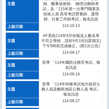
熱
師、醫事放射師、 物理治療師考
門
試」及「115年第一次專門職業及
關
技術人員 高等考試營養師、護理
鍵
師、社會工作師考試」報名訊息
字
114-10-13
回
AF系統114年9月份報送人數名單
首
不符之學校，請於9月19日(星期五)
頁
下午5時前完成修正。(第1次公告)
網
114-09-17
站
導
宣導 「114年國防法務官考試」報
覽
名訊息
114-09-16
後
台
宣導 「114年特種考試地方政府公
管
務人員及離島地區公務人員 考試」
理
報名訊息
114-08-27
網
站