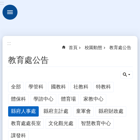
:::
跳到主要內容區塊
進
階
搜
尋
關
:::
首頁
校園動態
教育處公告
於
古
教育處公告
坑
華
德
福
全部
學管科
國教科
社教科
特教科
行
體保科
學諮中心
體育場
家教中心
政
組
縣府人事處
縣府主計處
童軍會
縣府財政處
織
教育處處長室
文化觀光處
智慧教育中心
校
園
課發科
動