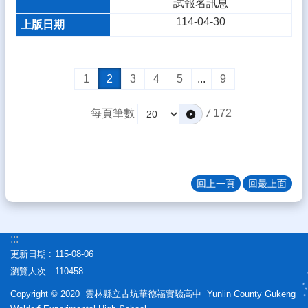
試報名訊息
114-04-30
1
2
3
4
5
...
9
每頁筆數
/
172
回上一頁
回最上面
:::
更新日期
115-08-06
瀏覽人次
110458
Copyright © 2020 雲林縣立古坑華德福實驗高中 Yunlin County Gukeng