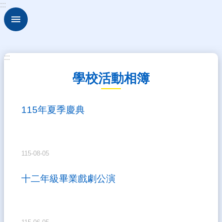
:::
跳到主要內容區塊
進
階
搜
尋
:::
關
學校活動相簿
於
古
坑
115年夏季慶典
華
德
福
行
115-08-05
政
組
十二年級畢業戲劇公演
織
校
園
動