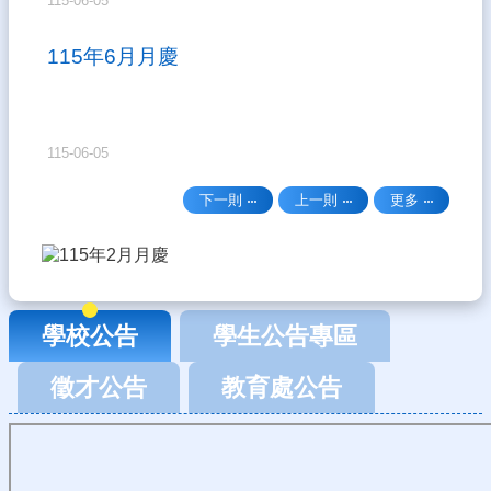
115-06-05
態
115年6月月慶
校
務
E
化
115-06-05
學
生
下一則
上一則
更多
專
區
宣
導
專
學校公告
學生公告專區
區
徵才公告
教育處公告
相
關
連
結