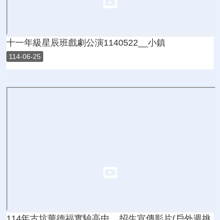
十一年級星辰班戲劇公演1140522__小鎮
114-06-25
114年古坑華德福實驗高中__招生宣傳影片(戶外週挑