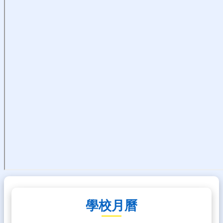
熱
門
關
鍵
字
回
首
頁
網
站
導
覽
後
台
管
理
學校月曆
網
站