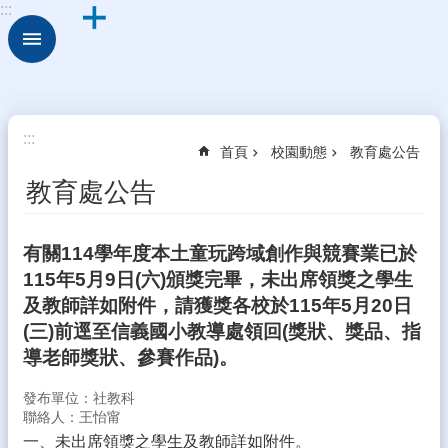
:::
跳到主要內容區塊
進
階
搜
尋
關
:::
首頁
校園動態
教育處公告
於
古
教育處公告
坑
華
德
有關114學年度本土童玩跨域創作與競賽業已於
福
115年5月9日(六)頒獎完畢，未出席領獎之學生
行
及教師詳如附件，請獲獎各校於115年5月20日
政
(三)前逕至信義國小教導處領回(獎狀、獎品、指
組
導老師獎狀、參賽作品)。
織
發布單位：社教科
校
聯絡人：王怡甯
園
一、未出席領獎之學生及教師詳如附件。
動