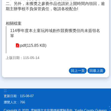
二、另外，未獲獎之參賽作品也請於上開時間內領回，逾
態
期主辦學校不負保管責任，敬請各校配合!
校
務
相關檔案
E
化
114學年度本土童玩跨域創作競賽獲獎但尚未簽領名
單
學
生
pdf(115.85 KB)
專
區
上版日期：115-05-14
宣
導
回上一頁
回最上面
專
區
相
:::
關
更新日期
115-08-07
連
瀏覽人次
766
結
Copyright © 2020 雲林縣立古坑華德福實驗高中 Yunlin County Gukeng