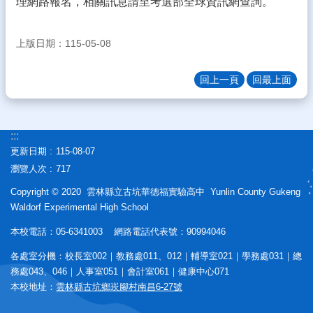
理網路報名，相關訊息請至考選部全球資訊網查詢。
態
校
上版日期：115-05-08
務
E
回上一頁
回最上面
化
學
生
:::
專
區
更新日期
115-08-07
瀏覽人次
717
宣
導
Copyright © 2020 雲林縣立古坑華德福實驗高中 Yunlin County Gukeng
專
Waldorf Experimental High School
區
本校電話：05-6341003 網路電話代表號：90994046
相
各處室分機：校長室002｜教務處011、012｜輔導室021｜學務處031｜總
關
務處043、046｜人事室051｜會計室061｜健康中心071
連
本校地址：
雲林縣古坑鄉崁腳村南昌6-27號
結