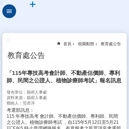
:::
跳到主要內容區塊
進
階
搜
尋
關
:::
首頁
校園動態
教育處公告
於
古
教育處公告
坑
華
德
「115年專技高考會計師、不動產估價師、專利
福
師、民間之公證人、植物診療師考試」報名訊息
行
發布單位：縣府人事處
政
資料來源：縣府人事處
組
聯絡人：范杏淳
織
考選部訊息：
校
115 年專技高考 會計師、不動產估價師、專利師、民間
園
之公證人、植物診療師考試 ，自115年5月12日至5月21
動
日下午5 時止受理網路報名，有意報考之民眾請至考選部