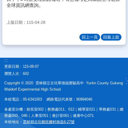
態
全球資訊網查詢。
校
務
上版日期：115-04-28
E
化
回上一頁
回最上面
學
生
專
:::
區
更新日期
115-08-07
宣
瀏覽人次
602
導
Copyright © 2020 雲林縣立古坑華德福實驗高中 Yunlin County Gukeng
專
Waldorf Experimental High School
區
本校電話：05-6341003 網路電話代表號：90994046
相
關
各處室分機：校長室002｜教務處011、012｜輔導室021｜學務處031｜總
連
務處043、046｜人事室051｜會計室061｜健康中心071
結
本校地址：
雲林縣古坑鄉崁腳村南昌6-27號