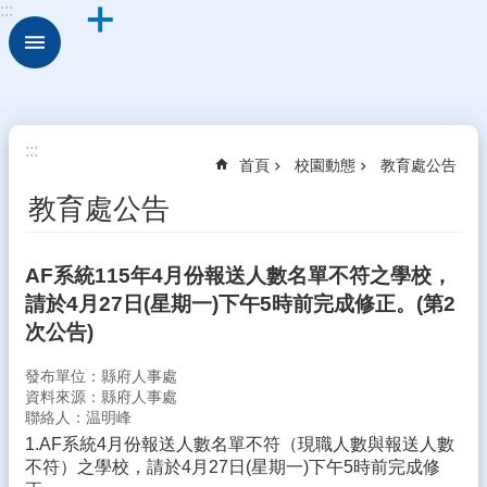
:::
跳到主要內容區塊
進
階
搜
尋
關
:::
首頁
校園動態
教育處公告
於
古
教育處公告
坑
華
德
AF系統115年4月份報送人數名單不符之學校，
福
請於4月27日(星期一)下午5時前完成修正。(第2
行
次公告)
政
組
發布單位：縣府人事處
織
資料來源：縣府人事處
聯絡人：温明峰
校
1.AF系統4月份報送人數名單不符（現職人數與報送人數
園
不符）之學校，請於4月27日(星期一)下午5時前完成修
動