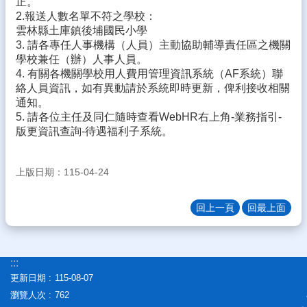
正。
態
2.報送人數名單不符之學校：
雲林縣土庫鎮後埔國民小學
校
3. 請各專任人事機構（人員）主動協助輔導責任區之機關
務
學校兼任（辦）人事人員。
E
4. 有關各機關學校用人費用管理資訊系統（AF系統）聯
化
絡人員資訊，如有異動請於系統即時更新，俾利接收相關
通知。
學
5. 請各位主任及同仁隨時查看WebHR右上角-業務指引-
生
版更資訊查詢-待遇福利子系統。
專
區
上版日期：115-04-24
宣
導
專
回上一頁
回最上面
區
相
關
:::
連
更新日期
115-08-07
結
瀏覽人次
762