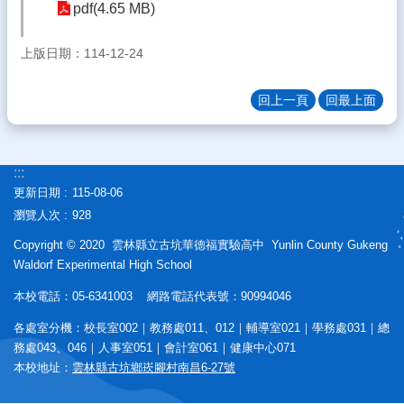
pdf(4.65 MB)
態
校
上版日期：114-12-24
務
E
回上一頁
回最上面
化
學
生
:::
專
更新日期
115-08-06
區
瀏覽人次
928
宣
Copyright © 2020 雲林縣立古坑華德福實驗高中 Yunlin County Gukeng
導
Waldorf Experimental High School
專
區
本校電話：05-6341003 網路電話代表號：90994046
相
各處室分機：校長室002｜教務處011、012｜輔導室021｜學務處031｜總
關
務處043、046｜人事室051｜會計室061｜健康中心071
連
本校地址：
雲林縣古坑鄉崁腳村南昌6-27號
結