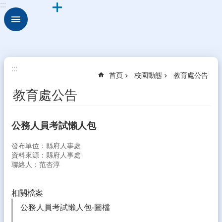
:::
跳到主要內容區塊
進
階
搜
尋
關
:::
首頁
校園動態
教育處公告
於
古
教育處公告
坑
華
德
公務人員考試懶人包
福
發布單位：縣府人事處
行
資料來源：縣府人事處
政
聯絡人：范杏淳
組
織
相關檔案
校
公務人員考試懶人包-圖檔
園
動