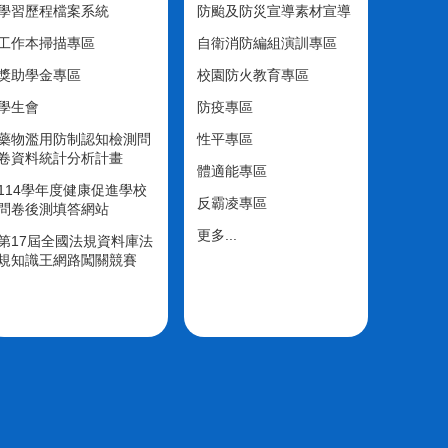
學習歷程檔案系統
防颱及防災宣導素材宣導
工作本掃描專區
自衛消防編組演訓專區
獎助學金專區
校園防火教育專區
學生會
防疫專區
藥物濫用防制認知檢測問
性平專區
卷資料統計分析計畫
體適能專區
114學年度健康促進學校
反霸凌專區
問卷後測填答網站
更多...
第17屆全國法規資料庫法
規知識王網路闖關競賽