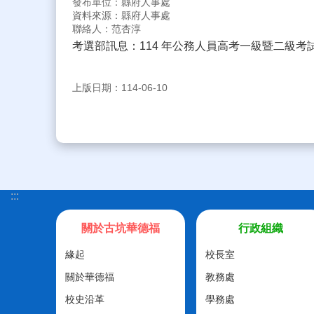
發布單位：縣府人事處
資料來源：縣府人事處
聯絡人：范杏淳
考選部訊息：114 年公務人員高考一級暨二級考試自
上版日期：114-06-10
:::
關於古坑華德福
行政組織
緣起
校長室
關於華德福
教務處
校史沿革
學務處