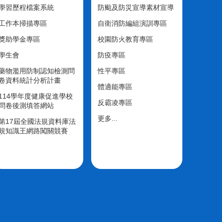
學習歷程檔案系統
防颱及防災宣導素材宣導
工作本掃描專區
自衛消防編組演訓專區
獎助學金專區
校園防火教育專區
學生會
防疫專區
藥物濫用防制認知檢測問
性平專區
卷資料統計分析計畫
體適能專區
114學年度健康促進學校
反霸凌專區
問卷後測填答網站
更多...
第17屆全國法規資料庫法
規知識王網路闖關競賽