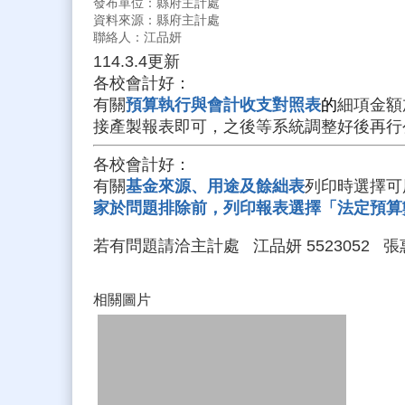
發布單位：縣府主計處
資料來源：縣府主計處
聯絡人：江品妍
114.3.4更新
各校會計好：
有關
預算執行與會計收支對照表
的
細項金額
接產製報表即可，之後等系統調整好後再行
各校會計好：
有關
基金來源、用途及餘絀表
列印時選擇可
家於問題排除前，列印報表選擇「法定預算
若有問題請洽主計處 江品妍 5523052 張惠雅
相關圖片