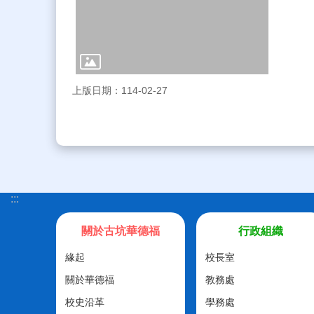
上版日期：114-02-27
:::
關於古坑華德福
行政組織
緣起
校長室
關於華德福
教務處
校史沿革
學務處