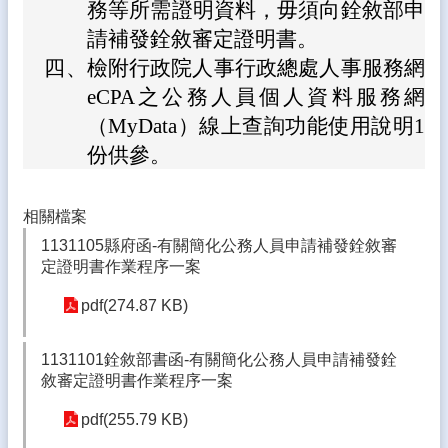
務等所需證明資料，毋須向銓敘部申
熱
門
請補發銓敘審定證明書。
關
四、
檢附行政院人事行政總處人事服務網
鍵
字
eCPA之公務人員個人資料服務網
（MyData）線上查詢功能使用說明1
回
首
份供參。
頁
網
相關檔案
站
1131105縣府函-有關簡化公務人員申請補發銓敘審
導
定證明書作業程序一案
覽
pdf(274.87 KB)
後
台
管
1131101銓敘部書函-有關簡化公務人員申請補發銓
理
敘審定證明書作業程序一案
網
pdf(255.79 KB)
站