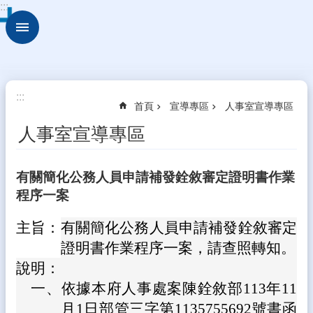
:::
跳到主要內容區塊
進
階
搜
尋
關
:::
首頁
宣導專區
人事室宣導專區
於
古
人事室宣導專區
坑
華
德
有關簡化公務人員申請補發銓敘審定證明書作業
福
程序一案
行
政
主旨：
有關簡化公務人員申請補發銓敘審定
組
證明書作業程序一案，請查照轉知。
織
說明：
校
一、
依據本府人事處案陳銓敘部113年11
園
月1日部管三字第1135755692號書函
動