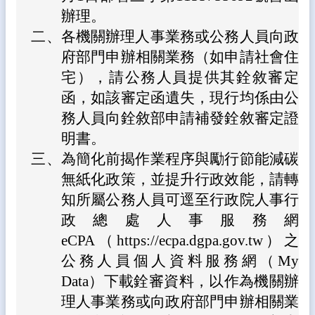
態
辦理。
二、
各機關辦理人事業務或公務人員向政
校
務
府部門申辦相關業務（如申請社會住
E
宅），請公務人員提供其銓敘審定
化
函，如該審定函遺失，現行均係由公
學
務人員向銓敘部申請補發銓敘審定證
生
明書。
專
區
三、
為簡化前揭作業程序與勵行節能減碳
無紙化政策，並提升行政效能，請轉
宣
導
知所屬公務人員可逕至行政院人事行
專
政總處人事服務網
區
eCPA（https://ecpa.dgpa.gov.tw）之
相
公務人員個人資料服務網（My
關
Data）下載銓審資料，以作為機關辦
連
結
理人事業務或向政府部門申辦相關業