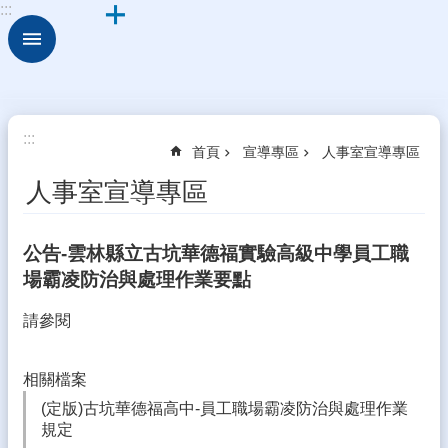
:::
跳到主要內容區塊
進
階
搜
尋
關
:::
首頁
宣導專區
人事室宣導專區
於
古
人事室宣導專區
坑
華
德
公告-雲林縣立古坑華德福實驗高級中學員工職
福
場霸凌防治與處理作業要點
行
請參閱
政
組
織
相關檔案
校
(定版)古坑華德福高中-員工職場霸凌防治與處理作業
園
規定
動