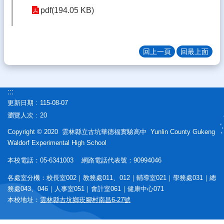
態
pdf(194.05 KB)
校
務
E
回上一頁
回最上面
化
學
生
:::
專
更新日期
115-08-07
區
瀏覽人次
20
宣
Copyright © 2020 雲林縣立古坑華德福實驗高中 Yunlin County Gukeng
導
Waldorf Experimental High School
專
區
本校電話：05-6341003 網路電話代表號：90994046
相
各處室分機：校長室002｜教務處011、012｜輔導室021｜學務處031｜總
關
務處043、046｜人事室051｜會計室061｜健康中心071
連
本校地址：
雲林縣古坑鄉崁腳村南昌6-27號
結