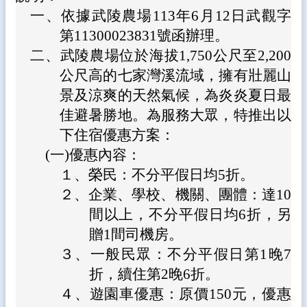
態
一、
依據武陵農場113年6月12日武觀字
第11300023831號函辦理。
校
務
二、
武陵農場位於海拔1,750公尺至2,200
E
公尺高的七家灣溪流域，擁有壯麗山
化
景及涼爽的天然氣候，為炎炎夏日最
學
佳避暑勝地。為服務大眾，特推出以
生
下住宿優惠方案：
專
區
(一)
優惠內容：
１、
榮民：不分平假日均5折。
宣
導
２、
企業、學校、機關、團體：達10
專
間以上，不分平假日均6折，另
區
贈1間司機房。
相
３、
一般民眾：不分平假日第1晚7
關
折，續住第2晚6折。
連
結
４、
遊園車優惠：原價150元，優惠