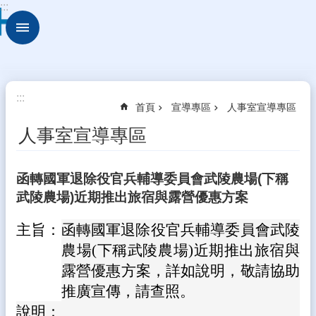
:::
跳到主要內容區塊
進
階
搜
尋
關
:::
首頁
宣導專區
人事室宣導專區
於
古
人事室宣導專區
坑
華
德
函轉國軍退除役官兵輔導委員會武陵農場(下稱
福
武陵農場)近期推出旅宿與露營優惠方案
行
政
主旨：
函轉國軍退除役官兵輔導委員會武陵
組
農場(下稱武陵農場)近期推出旅宿與
織
露營優惠方案，詳如說明，敬請協助
校
推廣宣傳，請查照。
園
說明：
動