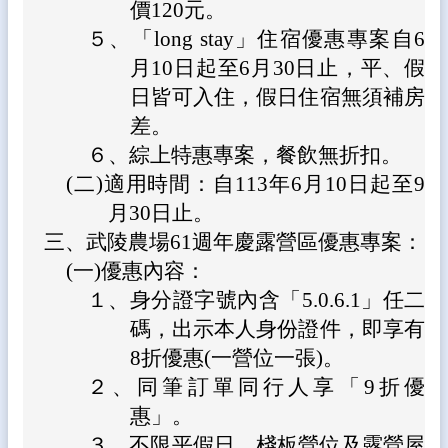
價120元。
熱
門
５、
「long stay」住宿優惠專案自6
關
月10日起至6月30日止，平、假
鍵
字
日皆可入住，假日住宿無須補房
差。
回
首
６、
綜上特惠專案，餐飲無折扣。
頁
(二)
適用時間：自113年6月10日起至9
網
月30日止。
站
三、
武陵農場61週年慶露營區優惠專案：
導
(一)
優惠內容：
覽
１、
身分證字號內含「5.0.6.1」任二
後
碼，出示本人身份證件，即享有
台
管
8折優惠(一營位一張)。
理
２、
同筆訂單同行人享「9折優
惠」。
網
站
３、
不限平假日，棧板營位及露營屋