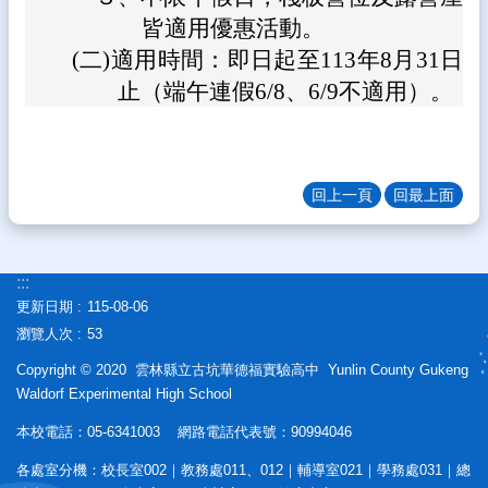
資
皆適用優惠活動。
料
(二)
適用時間：即日起至113年8月31日
開
放
止（端午連假6/8、6/9不適用）。
宣
告
隱
私
回上一頁
回最上面
權
宣
告
:::
資
更新日期
115-08-06
訊
瀏覽人次
53
安
全
Copyright © 2020 雲林縣立古坑華德福實驗高中 Yunlin County Gukeng
政
Waldorf Experimental High School
策
本校電話：05-6341003 網路電話代表號：90994046
各處室分機：校長室002｜教務處011、012｜輔導室021｜學務處031｜總