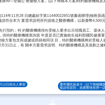
年「健康99—全國公 教健檢方案」(以下簡稱本方案)特約醫療機
年11月28 日總處給字第11440022651號書函辦理(檢附原函
請符合本方 案需求說明所列資格之醫療機構，以新臺幣4,500
先行預約；特 約醫療機構得向受檢人要求出示現職員工、退休人
，供特約醫療機構查詢當 年度是否已實施衛生福利部國民健康署(
之健檢方案包含與成健或癌篩相同項 目，特約醫療機構將於受檢人
年12月31日止，有 關本方案需求說明、特約醫療機構及其規劃之
月12日前洽人事室
重申國民旅遊卡（以下簡稱國旅
複請領原則，就實際情形擇一