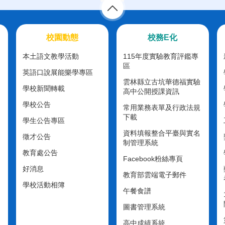
校園動態
校務E化
本土語文教學活動
115年度實驗教育評鑑專
區
英語口說展能樂學專區
雲林縣立古坑華德福實驗
學校新聞轉載
高中公開授課資訊
學校公告
常用業務表單及行政法規
下載
學生公告專區
資料填報整合平臺與實名
徵才公告
制管理系統
教育處公告
Facebook粉絲專頁
好消息
教育部雲端電子郵件
學校活動相簿
午餐食譜
圖書管理系統
高中成績系統