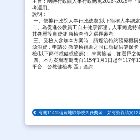
主旨：函轉行政院人事行政總處2026~2028
考運用。
說明：
一、依據行政院人事行政總處(以下簡稱人事總處)114
二、為促進公教員工自主健康管理，人事總處特邀
其眷屬等自費健 康檢查時之選擇參考。
三、受檢人參加本方案時，請逕洽特約醫療機構
源浪費，申請公 教健檢補助之同仁應提供健保卡
檢(以下簡稱成健或癌篩)； 未實施者，如選擇
四、本方案辦理期間自115年1月1日起至117
平台—公教健檢專 區」查詢。
有關114年偏遠地區學校久任獎金，如有疑義請於12