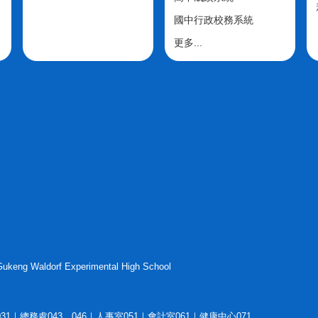
國中行政校務系統
更多...
g Waldorf Experimental High School
1｜總務處043、046｜人事室051｜會計室061｜健康中心071