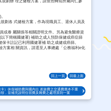
構及其規劃辦 理之健檢方案，請查照轉知所屬同仁參
)。
元規劃各 式健檢方案，作為現職員工、退休人員及
員或眷 屬關係等相關證明文件。另為避免醫療資
以下簡稱國健署) 補助之成人預防保健或癌症篩
健保卡註記已利用國健署補 助之成健或癌篩。
健檢方案相 關資訊，請逕至人事總處「公務福利e化
回上一頁
回最上面
卡）休假補助費與國內出 差旅費之交通費應本不重
請領，並補充說明住宿費及雜費之處理原則一案