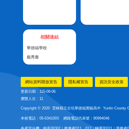
相關連結
華德福學校
藝秀臺
網站資料開放宣告
隱私權宣告
資訊安全政策
更新日期
115-08-06
瀏覽人次
11
Copyright © 2020 雲林縣立古坑華德福實驗高中 Yunlin County Guken
本校電話：05-6341003 網路電話代表號：90994046
各處室分機：校長室002｜教務處011、012｜輔導室021｜學務處03