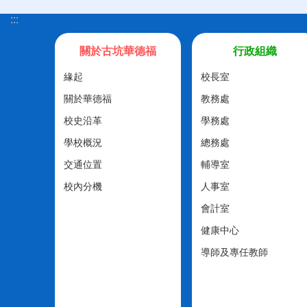
:::
關於古坑華德福
行政組織
緣起
校長室
關於華德福
教務處
校史沿革
學務處
學校概況
總務處
交通位置
輔導室
校內分機
人事室
會計室
健康中心
導師及專任教師