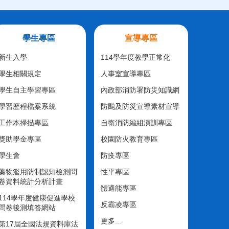
學生專區
宣導專區
新生入學
114學年度教學正常化
學生相關規定
人事室宣導專區
學生自主學習專區
內政部消防署防災知識網
學習歷程檔案系統
防颱及防災宣導素材宣導
工作本掃描專區
自衛消防編組演訓專區
獎助學金專區
校園防火教育專區
學生會
防疫專區
藥物濫用防制認知檢測問
性平專區
卷資料統計分析計畫
體適能專區
114學年度健康促進學校
反霸凌專區
問卷後測填答網站
更多...
第17屆全國法規資料庫法