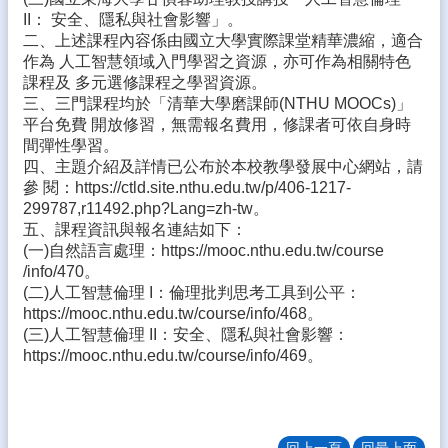
態
II： 安全、隱私與社會影響」。
二、上述課程內容係由國立大學實際課堂精華濃縮，適合
校
作為 人工智慧領域入門學習之資源，亦可作為相關特色
務
課程及 多元選修課程之學習資源。
E
三、三門課程均於「清華大學磨課師(NTHU MOOCs)」
化
平台免費 開放修習，無需報名費用，修課者可依自身時
間彈性學習。
學
四、主題介紹及詳情已公布於本校教學發展中心網站，請
生
參 閱：https://ctld.site.nthu.edu.tw/p/406-1217-
專
299787,r11492.php?Lang=zh-tw。
區
五、課程資訊與報名連結如下：
(一)自然語言處理：https://mooc.nthu.edu.tw/course
宣
/info/470。
導
(二)人工智慧倫理 I：倫理批判思考工具到公平：
專
https://mooc.nthu.edu.tw/course/info/468。
區
(三)人工智慧倫理 II：安全、隱私與社會影響：
相
https://mooc.nthu.edu.tw/course/info/469。
關
連
結