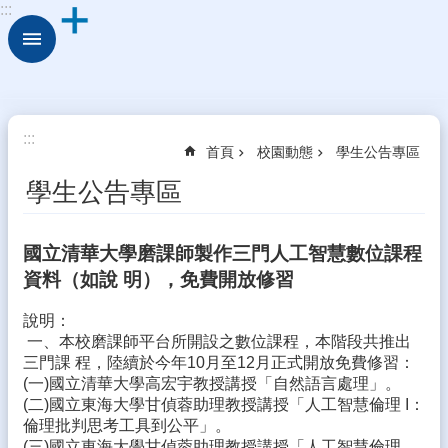
:::
跳到主要內容區塊
進
階
搜
尋
關
:::
首頁
校園動態
學生公告專區
於
古
學生公告專區
坑
華
德
國立清華大學磨課師製作三門人工智慧數位課程
福
資料（如說 明），免費開放修習
行
說明：
政
一、本校磨課師平台所開設之數位課程，本階段共推出
組
三門課 程，陸續於今年10月至12月正式開放免費修習：
織
(一)國立清華大學高宏宇教授講授「自然語言處理」。
校
(二)國立東海大學甘偵蓉助理教授講授「人工智慧倫理 I：
園
倫理批判思考工具到公平」。
動
(三)國立東海大學甘偵蓉助理教授講授「人工智慧倫理