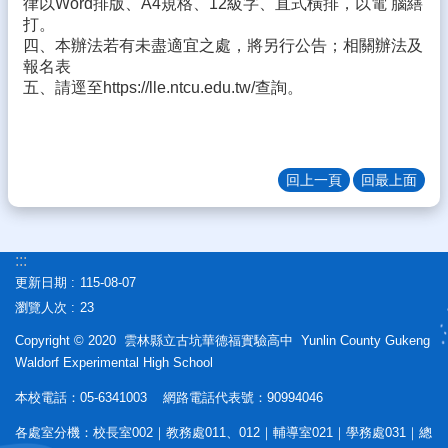
律以Word排版、A4規格、12級字、直式橫排，以電 腦繕
態
打。
四、本辦法若有未盡適宜之處，將另行公告；相關辦法及
校
報名表
務
五、請逕至https://lle.ntcu.edu.tw/查詢。
E
化
學
生
回上一頁
回最上面
專
區
宣
:::
導
更新日期
115-08-07
專
瀏覽人次
23
區
Copyright © 2020 雲林縣立古坑華德福實驗高中 Yunlin County Gukeng
相
Waldorf Experimental High School
關
連
本校電話：05-6341003 網路電話代表號：90994046
結
各處室分機：校長室002｜教務處011、012｜輔導室021｜學務處031｜總