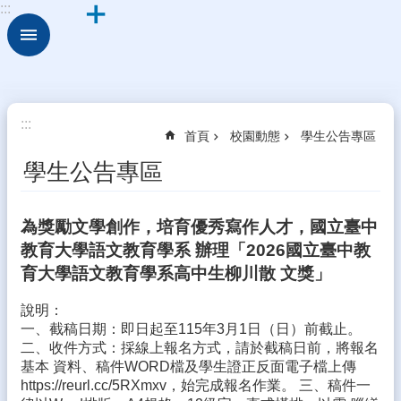
:::
跳到主要內容區塊
進
階
搜
尋
關
:::
首頁
校園動態
學生公告專區
於
古
學生公告專區
坑
華
德
為獎勵文學創作，培育優秀寫作人才，國立臺中
福
教育大學語文教育學系 辦理「2026國立臺中教
行
育大學語文教育學系高中生柳川散 文獎」
政
組
說明：
織
一、截稿日期：即日起至115年3月1日（日）前截止。
二、收件方式：採線上報名方式，請於截稿日前，將報名
校
基本 資料、稿件WORD檔及學生證正反面電子檔上傳
園
https://reurl.cc/5RXmxv，始完成報名作業。 三、稿件一
動