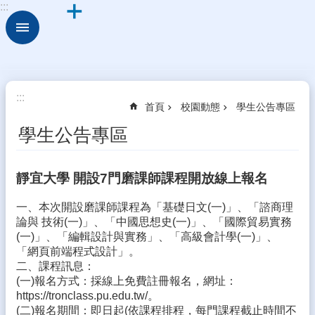
:::
跳到主要內容區塊
進
階
搜
尋
關
:::
首頁
校園動態
學生公告專區
於
古
學生公告專區
坑
華
德
靜宜大學 開設7門磨課師課程開放線上報名
福
一、本次開設磨課師課程為「基礎日文(一)」、「諮商理
行
論與 技術(一)」、「中國思想史(一)」、「國際貿易實務
政
(一)」、「編輯設計與實務」、「高級會計學(一)」、
組
「網頁前端程式設計」。
織
二、課程訊息：
(一)報名方式：採線上免費註冊報名，網址：
校
https://tronclass.pu.edu.tw/。
園
(二)報名期間：即日起(依課程排程，每門課程截止時間不
動