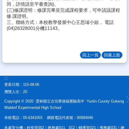
同，詳情請至平臺查詢)。
態
(三)修課證明：修課完畢並完成課程要求，可申請該課程
校
修 課證明。
務
三、聯絡方式：本校教學發展中心王思璿小姐， 電話
E
(04)26328001分機11143。
化
學
生
回上一頁
回最上面
專
區
宣
:::
導
更新日期
115-08-06
專
區
瀏覽人次
20
Copyright © 2020 雲林縣立古坑華德福實驗高中 Yunlin County Gukeng
相
Waldorf Experimental High School
關
連
本校電話：05-6341003 網路電話代表號：90994046
結
各處室分機：校長室002｜教務處011、012｜輔導室021｜學務處031｜總