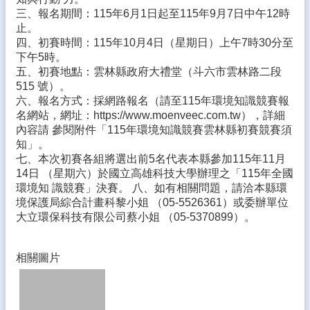
態
三、報名期間：115年6月1日起至115年9月7日中午12時
止。
校
四、初賽時間：115年10月4日（星期日）上午7時30分至
務
下午5時。
E
五、初賽地點：雲林縣政府大禮堂（斗六市雲林路二段
化
515 號）。
六、報名方式：採網路報名（請至115年環境知識競賽報
學
名網站，網址：https://www.moenveec.com.tw），詳細
生
內容請 參閱附件「115年環境知識競賽雲林縣初賽競賽須
專
知」。
區
七、本次初賽各組將選出前5名代表本縣參加115年11月
14日 （星期六）於國立高雄科技大學辦理之「115年全國
宣
環境知 識競賽」決賽。 八、如有相關問題，請洽本縣環
導
境保護局綜合計畫科黎小姐 （05-5526361）或委辦單位
專
大立環保科技有限公司蔡小姐 （05-5370899）。
區
相
相關圖片
關
連
結