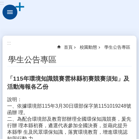
:::
跳到主要內容區塊
進
階
搜
尋
關
:::
首頁
校園動態
學生公告專區
於
古
學生公告專區
坑
華
德
「115年環境知識競賽雲林縣初賽競賽須知」及
福
活動海報各乙份
行
說明：
政
一、依據環境部115年3月30日環部保字第1151019248號
組
函辦 理。
織
二、為配合環境部及教育部辦理全國環保知識競賽，爰先
校
行辦 理本縣初賽，遴選代表參加全國決賽，並藉此提升
園
本縣學 生及民眾環保知識，落實環境教育，增進環境認
動
知與行動 力。