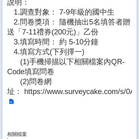
說明：
態
1.調查對象
：
7-9年級的國中生
校
2.問卷獎項
：
隨機抽出5名填答者贈
務
E
送「7-11禮券(200元)」乙份
化
3.填寫時間
：
約 5-10分鐘
學
4.填寫方式(下列擇一)
生
(1)手機掃描以下相關檔案內QR-
專
區
Code填寫問卷
宣
(2)問卷網
導
址
：
https://www.surveycake.com/s/0
專
區
相
關
連
結
相關檔案