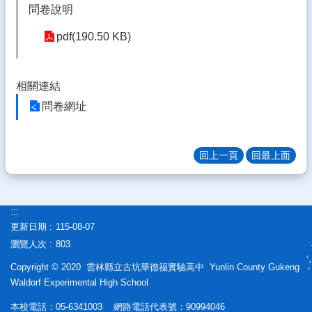
熱
問卷說明
門
關
pdf(190.50 KB)
鍵
字
相關連結
回
首
問卷網址
頁
網
回上一頁
回最上面
站
導
覽
:::
後
更新日期
115-08-07
台
管
瀏覽人次
803
理
Copyright © 2020 雲林縣立古坑華德福實驗高中 Yunlin County Gukeng
Waldorf Experimental High School
網
站
本校電話：05-6341003 網路電話代表號：90994046