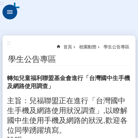
:::
跳到主要內容區塊
進
階
搜
尋
關
:::
首頁
校園動態
學生公告專區
於
古
學生公告專區
坑
華
德
轉知兒童福利聯盟基金會進行「台灣國中生手機
福
及網路使用調查」
行
主旨：兒福聯盟正在進行「台灣國中
政
組
生手機及網路使用狀況調查」,以瞭解
織
國中生使用手機及網路的狀況,歡迎各
校
位同學踴躍填寫。
園
動