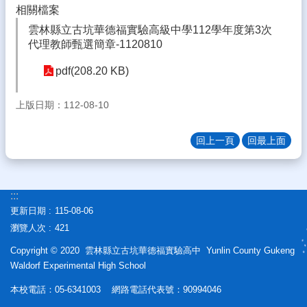
相關檔案
態
雲林縣立古坑華德福實驗高級中學112學年度第3次
校
代理教師甄選簡章-1120810
務
E
pdf(208.20 KB)
化
學
上版日期：112-08-10
生
專
回上一頁
回最上面
區
宣
導
:::
專
更新日期
115-08-06
區
瀏覽人次
421
相
Copyright © 2020 雲林縣立古坑華德福實驗高中 Yunlin County Gukeng
關
Waldorf Experimental High School
連
結
本校電話：05-6341003 網路電話代表號：90994046