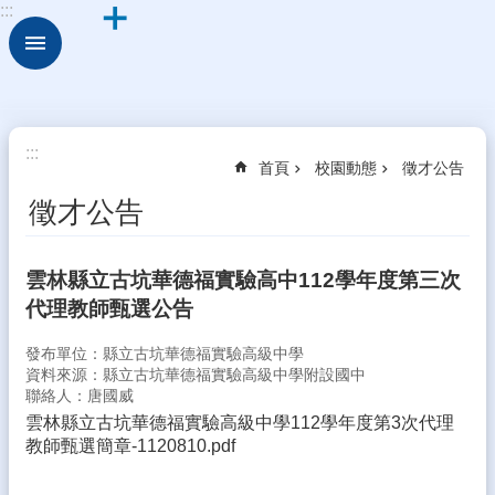
:::
跳到主要內容區塊
進
階
搜
尋
關
:::
首頁
校園動態
徵才公告
於
古
徵才公告
坑
華
德
雲林縣立古坑華德福實驗高中112學年度第三次
福
代理教師甄選公告
行
發布單位：縣立古坑華德福實驗高級中學
政
資料來源：縣立古坑華德福實驗高級中學附設國中
組
聯絡人：唐國威
織
雲林縣立古坑華德福實驗高級中學112學年度第3次代理
校
教師甄選簡章-1120810.pdf
園
動